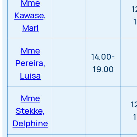
Mme
1
Kawase,
Mari
Mme
14.00-
Pereira,
19.00
Luisa
Mme
1
Stekke,
Delphine