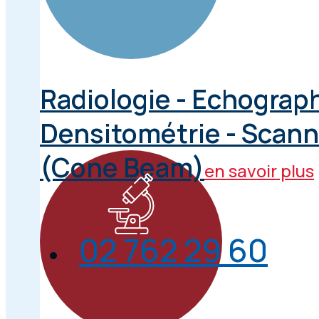
Radiologie - Echograph
Densitométrie - Scann
(Cone Beam)
en savoir plus
02 762 29 60