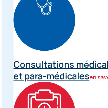
Consultations médica
et para-médicales
en savo