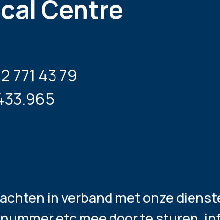
ical Centre
02 771 43 79
.433.965
 klachten in verband met onze diens
nnummer etc mee door te sturen. i