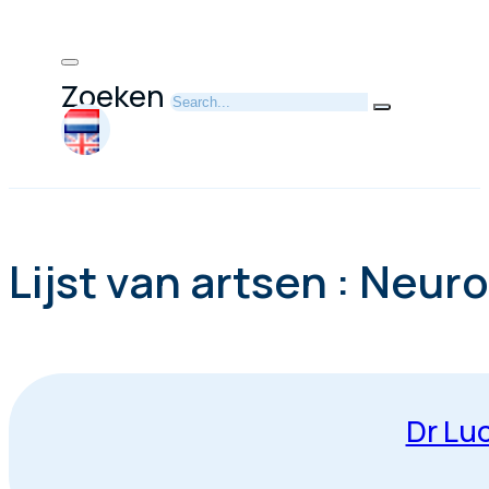
Zoeken
Lijst van artsen : Neur
Dr Lu