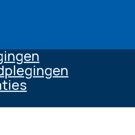
gingen
dplegingen
aties